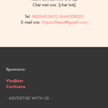
Chat met ons: [chat link]
Tel:
0629457407
,
0644508525
E-mail ons:
tropischfeest@gmail.com
Sponsors:
Vindhier
Corticera
- ADVERTISE WITH US -